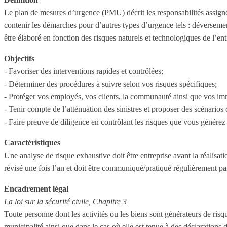
Le plan de mesures d’urgence (PMU) décrit les responsabilités assigné
contenir les démarches pour d’autres types d’urgence tels : déversemen
être élaboré en fonction des risques naturels et technologiques de l’ent
Objectifs
- Favoriser des interventions rapides et contrôlées;
- Déterminer des procédures à suivre selon vos risques spécifiques;
- Protéger vos employés, vos clients, la communauté ainsi que vos im
- Tenir compte de l’atténuation des sinistres et proposer des scénarios 
- Faire preuve de diligence en contrôlant les risques que vous génére
Caractéristiques
Une analyse de risque exhaustive doit être entreprise avant la réalisat
révisé une fois l’an et doit être communiqué/pratiqué régulièrement pa
Encadrement légal
La loi sur la sécurité civile, Chapitre 3
Toute personne dont les activités ou les biens sont générateurs de risqu
municipalité ainsi que dans le cas où elle est tenue à des déclarations d