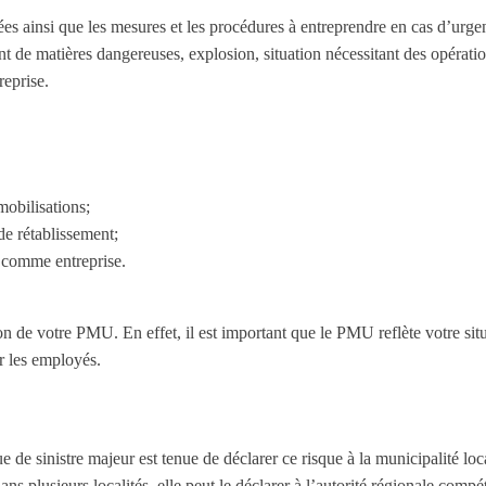
es ainsi que les mesures et les procédures à entreprendre en cas d’urg
t de matières dangereuses, explosion, situation nécessitant des opérati
reprise.
mobilisations;
de rétablissement;
z comme entreprise.
ion de votre PMU. En effet, il est important que le PMU reflète votre si
r les employés.
e de sinistre majeur est tenue de déclarer ce risque à la municipalité loc
ans plusieurs localités, elle peut le déclarer à l’autorité régionale compé