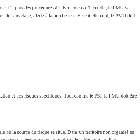
ence. En plus des procédures à suivre en cas d’incendie, le PMU va
ons de sauvetage, alerte à la bombe, etc. Essentiellement, le PMU doit
tuation et vos risques spécifiques. Tout comme le PSI, le PMU doit être
ale où la source du risque se situe. Dans un territoire non organisé en
tente sur ces territoires ou au ministre de la Sécurité publique.