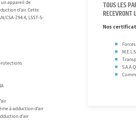
r un appareil de
TOUS LES PA
uction d’air. Cette
RECEVRONT U
AN/CSA-Z94.4, LSST-S-
Nos certifica
Forces
M.E.L.S
Transp
 protections
S.A.A.Q
Commis
IA
air
tème à adduction d’air
dduction d’air