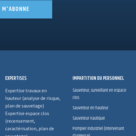
E M'ABONNE
EXPERTISES
IMPARTITION DU PERSONNEL
Sauveteur, surveillant en espace
Expertise travaux en
clos
hauteur (analyse de risque,
plan de sauvetage)
Sauveteur en hauteur
Expertise espace clos
Sauveteur nautique
(recensement,
Pompier industriel (Intervenant
caractérisation, plan de
d’urgence)