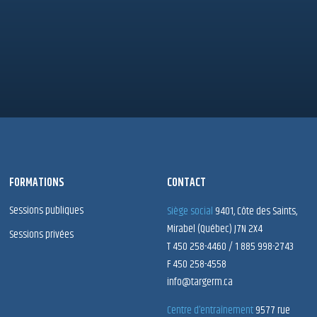
FORMATIONS
CONTACT
Sessions publiques
Siège social
9401, Côte des Saints,
Mirabel (Québec) J7N 2X4
Sessions privées
T 450 258-4460 / 1 885 998-2743
F 450 258-4558
info@targerm.ca
Centre d’entraînement
9577 rue