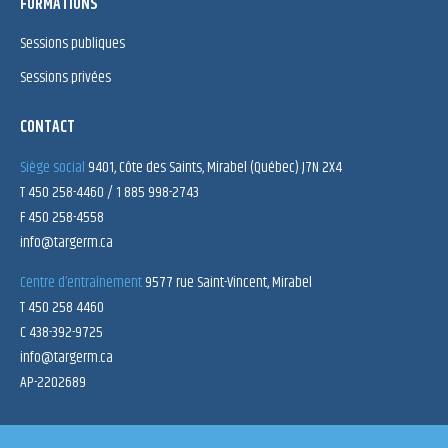
FORMATIONS
Sessions publiques
Sessions privées
CONTACT
Siège social
9401, Côte des Saints, Mirabel (Québec) J7N 2X4
T 450 258-4460 / 1 885 998-2743
F 450 258-4558
info@targerm.ca
Centre d’entraînement
9577 rue Saint-Vincent, Mirabel
T 450 258 4460
C 438-392-9725
info@targerm.ca
AP-2202689