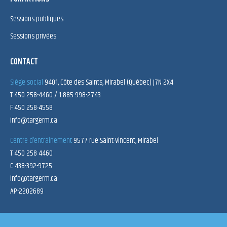
Sessions publiques
Sessions privées
CONTACT
Siège social
9401, Côte des Saints, Mirabel (Québec) J7N 2X4
T 450 258-4460 / 1 885 998-2743
F 450 258-4558
info@targerm.ca
Centre d’entraînement
9577 rue Saint-Vincent, Mirabel
T 450 258 4460
C 438-392-9725
info@targerm.ca
AP-2202689