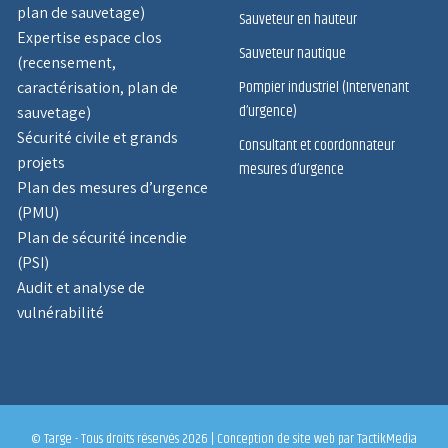
plan de sauvetage)
Sauveteur en hauteur
Expertise espace clos
Sauveteur nautique
(recensement,
Pompier industriel (Intervenant
caractérisation, plan de
d’urgence)
sauvetage)
Sécurité civile et grands
Consultant et coordonnateur
projets
mesures d’urgence
Plan des mesures d’urgence
(PMU)
Plan de sécurité incendie
(PSI)
Audit et analyse de
vulnérabilité
© Targe - Tous droits réservés 2026 |
Conception de site web
par TactikMedia