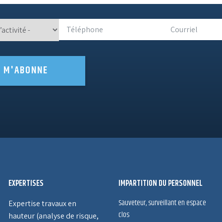
E M'ABONNE
EXPERTISES
IMPARTITION DU PERSONNEL
Sauveteur, surveillant en espace
Expertise travaux en
clos
hauteur (analyse de risque,