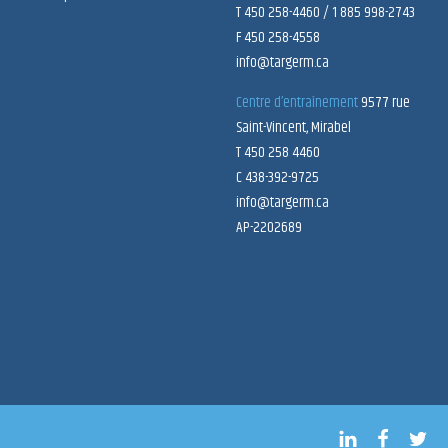
T 450 258-4460 / 1 885 998-2743
F 450 258-4558
info@targerm.ca
Centre d’entraînement
9577 rue
Saint-Vincent, Mirabel
T 450 258 4460
C 438-392-9725
info@targerm.ca
AP-2202689