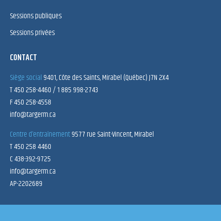
Sessions publiques
Sessions privées
CONTACT
Siège social
9401, Côte des Saints, Mirabel (Québec) J7N 2X4
T 450 258-4460 / 1 885 998-2743
F 450 258-4558
info@targerm.ca
Centre d’entraînement
9577 rue Saint-Vincent, Mirabel
T 450 258 4460
C 438-392-9725
info@targerm.ca
AP-2202689