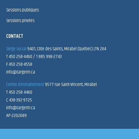
Sessions publiques
Sessions privées
CONTACT
Siège social
9401, Côte des Saints, Mirabel (Québec) J7N 2X4
T 450 258-4460 / 1 885 998-2743
F 450 258-4558
info@targerm.ca
Centre d’entraînement
9577 rue Saint-Vincent, Mirabel
T 450 258 4460
C 438-392-9725
info@targerm.ca
AP-2202689