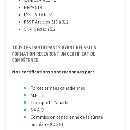
CAN/CSA W117.2
NFPA 51B
LSST Article 51
RSST Articles 313 à 312
CNPI Section 5.2
TOUS LES PARTICIPANTS AYANT RÉUSSI LA
FORMATION RECEVRONT UN CERTIFICAT DE
COMPÉTENCE.
Nos certifications sont reconnues par :
Forces armées canadiennes
M.E.L.S
Transports Canada
S.A.A.Q.
Commission canadienne de la sûreté
nucléaire (CCSN)